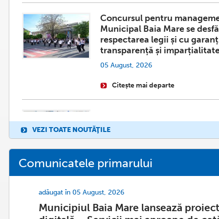
Concursul pentru managemen
Municipal Baia Mare se desf
respectarea legii și cu garanț
transparență și imparțialitat
05 August, 2026
Citește mai departe
Baia Mare și Ivano-Frankivsk
cooperarea pentru gestionare
VEZI TOATE NOUTĂŢILE
urgență: proiectul SWEM, la
perioadei de implementare
Comunicatele primarului
05 August, 2026
Primarul se adresează direct cetățenilor.
Citește mai departe
adăugat în 05 August, 2026
Municipiul Baia Mare lansează proiectu
Puncte de hidratare în mai m