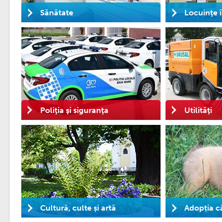
Sănătate
Locuinţe 
Poliţia şi siguranţa
Utilităţi
Cultură, culte și artă
Adopția câ