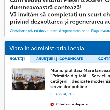
Cum vedeți viitorul Pieței Izvoare? O
dumneavoastră contează!
Vă invităm să completați un scurt c
privind dezvoltarea și regenerarea a
Chestionar privind dezvoltarea și regenerarea zonei Piața Izvoar
Viața în administrația locală
NOUTĂŢI
ANUNȚURI ȘI COMUNICATE
CONTR
Municipiul Baia Mare lanseaz
''Primăria digitală – Servicii
cetățeni'', dedicate modernizăr
serviciilor publice
05 August, 2026
Citește mai departe