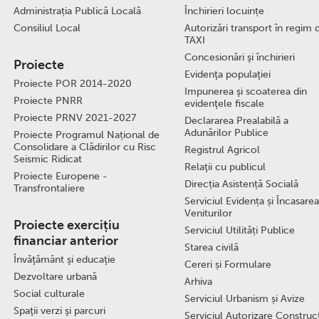
Administrația Publică Locală
Închirieri locuințe
Consiliul Local
Autorizări transport în regim 
TAXI
Concesionări şi închirieri
Proiecte
Evidenţa populaţiei
Proiecte POR 2014-2020
Impunerea şi scoaterea din
Proiecte PNRR
evidenţele fiscale
Proiecte PRNV 2021-2027
Declararea Prealabilă a
Adunărilor Publice
Proiecte Programul Național de
Consolidare a Clădirilor cu Risc
Registrul Agricol
Seismic Ridicat
Relaţii cu publicul
Proiecte Europene -
Direcția Asistență Socială
Transfrontaliere
Serviciul Evidența și Încasarea
Veniturilor
Proiecte exercițiu
Serviciul Utilități Publice
financiar anterior
Starea civilă
Învăţământ şi educaţie
Cereri și Formulare
Dezvoltare urbană
Arhiva
Social culturale
Serviciul Urbanism și Avize
Spaţii verzi şi parcuri
Serviciul Autorizare Construcţ