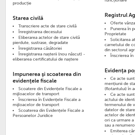
funcționare
producție
Registrul Ag
Starea civilă
Oferte vânza
Transcriere acte de stare civilă
Punerea în po
Înregistrarea decesului
Proprietate
Eliberarea actelor de stare civilă
Solicitarea a
pierdute, sustrase, degradate
carnetului de c
Înregistrarea căsătoriei
din sectorul agr
Înregistrarea nașterii (nou născut) -
Înscrierea în
eliberarea certificatului de naștere
Evidenţa po
Impunerea şi scoaterea din
Ce acte sunt
evidenţele fiscale
mențiunii de sta
Scoatere din Evidențele Fiscale a
(flotantului) în 
mijloacelor de transport
Ce acte sunt
Înscrierea în Evidențele Fiscale a
actului de ident
mijloacelor de transport
termenului de va
datelor de stare
Scoaterea din Evidențele Fiscale a
actelor de ident
Persoanelor Juridice
ori ca urmare a 
sau a renumerot
Emiterea cărț