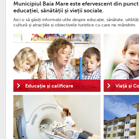
Municipiul Baia Mare este efervescent din punct
educației, sănătății și vieții sociale.
Aici o să găsiți informații utile despre educație, sănătate, uitilităț
cultură și atracțiile și obiectivele turistice cu care ne mândrim.
Prima parcare supraterană di
în linie dreaptă
23 Iunie, 2026
Citește mai departe
Educaţie şi calificare
Viaţă şi 