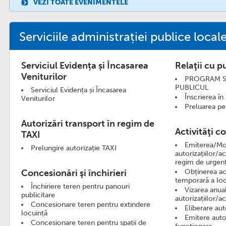
VEZI TOATE EVENIMENTELE
Serviciile administrației publice local
Serviciul Evidența și Încasarea
Relaţii cu p
Veniturilor
PROGRAM SE
PUBLICUL
Serviciul Evidența și Încasarea
Înscrierea în
Veniturilor
Preluarea pet
Autorizări transport în regim de
Activităţi c
TAXI
Emiterea/Mo
Prelungire autorizație TAXI
autorizațiilor/a
regim de urgen
Concesionări şi închirieri
Obținerea ac
temporară a loc
Închiriere teren pentru panouri
Vizarea anua
publicitare
autorizațiilor/a
Concesionare teren pentru extindere
Eliberare au
locuință
Emitere auto
Concesionare teren pentru spații de