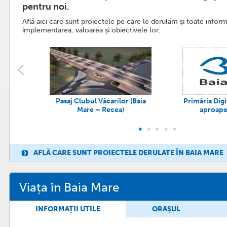
pentru noi.
Angajații Primăriei Municipiu
instituțiilor din subordine 
Află aici care sunt proiectele pe care le derulăm și toate inform
implementarea, valoarea și obiectivele lor.
30 Iunie, 2026
Citește mai departe
Primăria Municipiului Baia 
puncte de hidratare în oraș
Pasaj Clubul Văcarilor (Baia
Primăria Digit
Mare – Recea)
aproape
25 Iunie, 2026
Citește mai departe
AFLĂ CARE SUNT PROIECTELE DERULATE ÎN BAIA MARE
Baia Mare devine, pentru o lu
dialogului cultural româno-
Viața în Baia Mare
24 Iunie, 2026
INFORMAȚII UTILE
ORAȘUL
Citește mai departe