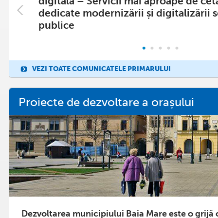
digitală – Servicii mai aproape de cetă
municipiului Baia Mare
dedicate modernizării și digitalizării s
31 Iulie, 2026
publice
Citește mai departe
Municipiul Baia Mare lansea
VEZI TOATE COMUNICATELE PRIMARULUI
estival ''Baia Mare trăiește va
16 Iulie, 2026
Proiecte de dezvoltare a orașului
Citește mai departe
Primăria Baia Mare deschide
selecție pentru membrii fon
Mare
03 Iulie, 2026
Citește mai departe
Dezvoltarea municipiului Baia Mare este o grijă