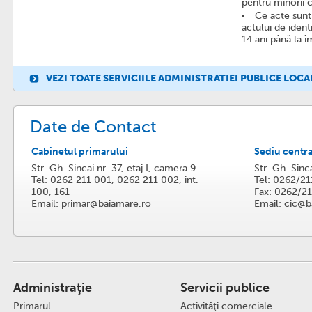
pentru minorii 
Ce acte sunt
actului de identi
14 ani până la î
VEZI TOATE SERVICIILE ADMINISTRATIEI PUBLICE LOCA
Date de Contact
Cabinetul primarului
Sediu centra
Str. Gh. Sincai nr. 37, etaj I, camera 9
Str. Gh. Sinc
Tel: 0262 211 001, 0262 211 002, int.
Tel: 0262/21
100, 161
Fax: 0262/2
Email: primar@baiamare.ro
Email: cic@b
Administraţie
Servicii publice
Primarul
Activităţi comerciale