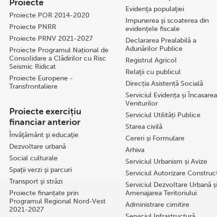
Proiecte
Evidenţa populaţiei
Proiecte POR 2014-2020
Impunerea şi scoaterea din
Proiecte PNRR
evidenţele fiscale
Proiecte PRNV 2021-2027
Declararea Prealabilă a
Adunărilor Publice
Proiecte Programul Național de
Consolidare a Clădirilor cu Risc
Registrul Agricol
Seismic Ridicat
Relaţii cu publicul
Proiecte Europene -
Direcția Asistență Socială
Transfrontaliere
Serviciul Evidența și Încasarea
Veniturilor
Proiecte exercițiu
Serviciul Utilități Publice
financiar anterior
Starea civilă
Învăţământ şi educaţie
Cereri și Formulare
Dezvoltare urbană
Arhiva
Social culturale
Serviciul Urbanism și Avize
Spaţii verzi şi parcuri
Serviciul Autorizare Construcţ
Transport şi străzi
Serviciul Dezvoltare Urbană ș
Proiecte finanțate prin
Amenajarea Teritoriului
Programul Regional Nord-Vest
Administrare cimitire
2021-2027
Serviciul Infrastructură