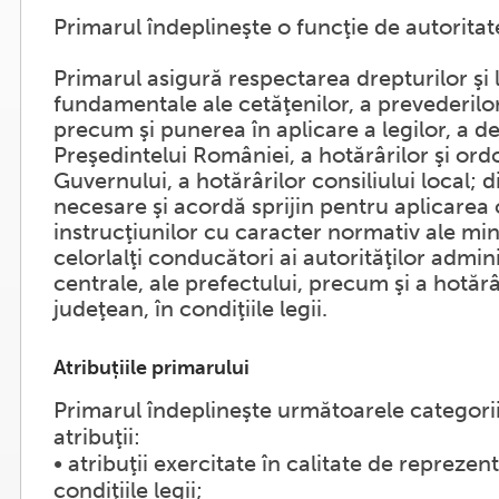
Primarul îndeplineşte o funcţie de autoritat
Primarul asigură respectarea drepturilor şi l
fundamentale ale cetăţenilor, a prevederilor
precum şi punerea în aplicare a legilor, a d
Preşedintelui României, a hotărârilor şi or
Guvernului, a hotărârilor consiliului local; 
necesare şi acordă sprijin pentru aplicarea 
instrucţiunilor cu caracter normativ ale mini
celorlalţi conducători ai autorităţilor admini
centrale, ale prefectului, precum şi a hotărâr
judeţean, în condiţiile legii.
Atribuțiile primarului
Primarul îndeplineşte următoarele categorii
atribuţii:
• atribuţii exercitate în calitate de reprezent
condiţiile legii;