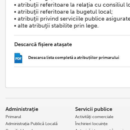
• atribuţii referitoare la relaţia cu consiliul l
• atribuţii referitoare la bugetul local;
• atribuţii privind serviciile publice asigurat
• alte atribuţii stabilite prin lege.
Descarcă fișiere atașate
Descarca lista completă a atribuțiilor primarului
Administraţie
Servicii publice
Primarul
Activităţi comerciale
Administrația Publică Locală
Închirieri locuințe