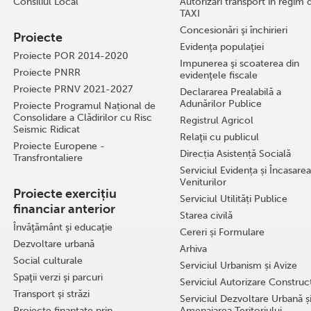
Consiliul Local
Autorizări transport în regim 
TAXI
Concesionări şi închirieri
Proiecte
Evidenţa populaţiei
Proiecte POR 2014-2020
Impunerea şi scoaterea din
Proiecte PNRR
evidenţele fiscale
Proiecte PRNV 2021-2027
Declararea Prealabilă a
Adunărilor Publice
Proiecte Programul Național de
Consolidare a Clădirilor cu Risc
Registrul Agricol
Seismic Ridicat
Relaţii cu publicul
Proiecte Europene -
Direcția Asistență Socială
Transfrontaliere
Serviciul Evidența și Încasarea
Veniturilor
Proiecte exercițiu
Serviciul Utilități Publice
financiar anterior
Starea civilă
Învăţământ şi educaţie
Cereri și Formulare
Dezvoltare urbană
Arhiva
Social culturale
Serviciul Urbanism și Avize
Spaţii verzi şi parcuri
Serviciul Autorizare Construcţ
Transport şi străzi
Serviciul Dezvoltare Urbană ș
Proiecte finanțate prin
Amenajarea Teritoriului