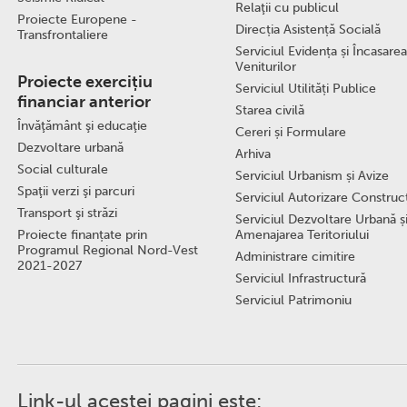
Relaţii cu publicul
Proiecte Europene -
Direcția Asistență Socială
Transfrontaliere
Serviciul Evidența și Încasarea
Veniturilor
Proiecte exercițiu
Serviciul Utilități Publice
financiar anterior
Starea civilă
Învăţământ şi educaţie
Cereri și Formulare
Dezvoltare urbană
Arhiva
Social culturale
Serviciul Urbanism și Avize
Spaţii verzi şi parcuri
Serviciul Autorizare Construcţ
Transport şi străzi
Serviciul Dezvoltare Urbană ș
Proiecte finanțate prin
Amenajarea Teritoriului
Programul Regional Nord-Vest
Administrare cimitire
2021-2027
Serviciul Infrastructură
Serviciul Patrimoniu
Link-ul acestei pagini este: