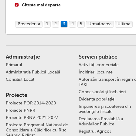
Citește mai departe
Precedenta
1
2
3
4
5
Urmatoarea
Ultima
Administraţie
Servicii publice
Primarul
Activităţi comerciale
Administrația Publică Locală
Închirieri locuințe
Consiliul Local
Autorizări transport în regim 
TAXI
Concesionări şi închirieri
Proiecte
Evidenţa populaţiei
Proiecte POR 2014-2020
Impunerea şi scoaterea din
Proiecte PNRR
evidenţele fiscale
Proiecte PRNV 2021-2027
Declararea Prealabilă a
Adunărilor Publice
Proiecte Programul Național de
Consolidare a Clădirilor cu Risc
Registrul Agricol
Seismic Ridicat