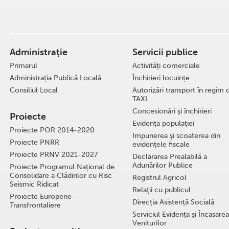
Administraţie
Servicii publice
Primarul
Activităţi comerciale
Administrația Publică Locală
Închirieri locuințe
Consiliul Local
Autorizări transport în regim 
TAXI
Concesionări şi închirieri
Proiecte
Evidenţa populaţiei
Proiecte POR 2014-2020
Impunerea şi scoaterea din
Proiecte PNRR
evidenţele fiscale
Proiecte PRNV 2021-2027
Declararea Prealabilă a
Adunărilor Publice
Proiecte Programul Național de
Consolidare a Clădirilor cu Risc
Registrul Agricol
Seismic Ridicat
Relaţii cu publicul
Proiecte Europene -
Direcția Asistență Socială
Transfrontaliere
Serviciul Evidența și Încasarea
Veniturilor