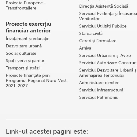
Proiecte Europene -
Direcția Asistență Socială
Transfrontaliere
Serviciul Evidența și Încasarea
Veniturilor
Proiecte exercițiu
Serviciul Utilități Publice
financiar anterior
Starea civilă
Învăţământ şi educaţie
Cereri și Formulare
Dezvoltare urbană
Arhiva
Social culturale
Serviciul Urbanism și Avize
Spaţii verzi şi parcuri
Serviciul Autorizare Construcţ
Transport şi străzi
Serviciul Dezvoltare Urbană ș
Proiecte finanțate prin
Amenajarea Teritoriului
Programul Regional Nord-Vest
Administrare cimitire
2021-2027
Serviciul Infrastructură
Serviciul Patrimoniu
Link-ul acestei pagini este: