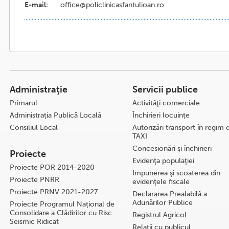
E-mail:
office@policlinicasfantulioan.ro
Administraţie
Servicii publice
Primarul
Activităţi comerciale
Administrația Publică Locală
Închirieri locuințe
Consiliul Local
Autorizări transport în regim 
TAXI
Concesionări şi închirieri
Proiecte
Evidenţa populaţiei
Proiecte POR 2014-2020
Impunerea şi scoaterea din
Proiecte PNRR
evidenţele fiscale
Proiecte PRNV 2021-2027
Declararea Prealabilă a
Adunărilor Publice
Proiecte Programul Național de
Consolidare a Clădirilor cu Risc
Registrul Agricol
Seismic Ridicat
Relaţii cu publicul