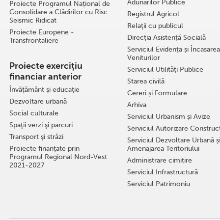
Adunărilor Publice
Proiecte Programul Național de
Consolidare a Clădirilor cu Risc
Registrul Agricol
Seismic Ridicat
Relaţii cu publicul
Proiecte Europene -
Direcția Asistență Socială
Transfrontaliere
Serviciul Evidența și Încasarea
Veniturilor
Proiecte exercițiu
Serviciul Utilități Publice
financiar anterior
Starea civilă
Învăţământ şi educaţie
Cereri și Formulare
Dezvoltare urbană
Arhiva
Social culturale
Serviciul Urbanism și Avize
Spaţii verzi şi parcuri
Serviciul Autorizare Construcţ
Transport şi străzi
Serviciul Dezvoltare Urbană ș
Proiecte finanțate prin
Amenajarea Teritoriului
Programul Regional Nord-Vest
Administrare cimitire
2021-2027
Serviciul Infrastructură
Serviciul Patrimoniu