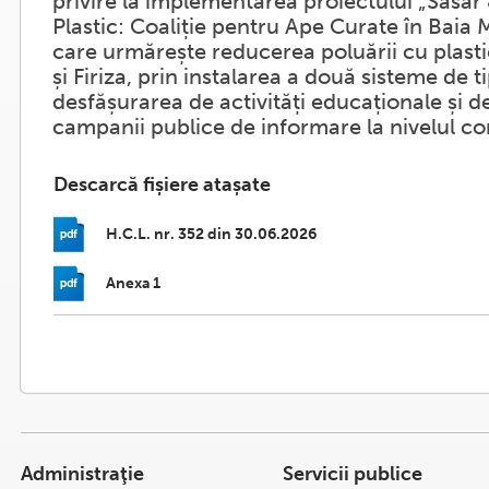
privire la implementarea proiectului „Săsar 
Plastic: Coaliție pentru Ape Curate în Baia 
care urmărește reducerea poluării cu plastic
și Firiza, prin instalarea a două sisteme d
desfășurarea de activități educaționale și d
campanii publice de informare la nivelul co
Descarcă fișiere atașate
H.C.L. nr. 352 din 30.06.2026
Anexa 1
Administraţie
Servicii publice