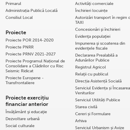
Primarul
Activităţi comerciale
Administrația Publică Locală
Închirieri locuințe
Consiliul Local
Autorizări transport în regim 
TAXI
Concesionări şi închirieri
Proiecte
Evidenţa populaţiei
Proiecte POR 2014-2020
Impunerea şi scoaterea din
Proiecte PNRR
evidenţele fiscale
Proiecte PRNV 2021-2027
Declararea Prealabilă a
Adunărilor Publice
Proiecte Programul Național de
Consolidare a Clădirilor cu Risc
Registrul Agricol
Seismic Ridicat
Relaţii cu publicul
Proiecte Europene -
Direcția Asistență Socială
Transfrontaliere
Serviciul Evidența și Încasarea
Veniturilor
Proiecte exercițiu
Serviciul Utilități Publice
financiar anterior
Starea civilă
Învăţământ şi educaţie
Cereri și Formulare
Dezvoltare urbană
Arhiva
Social culturale
Serviciul Urbanism și Avize