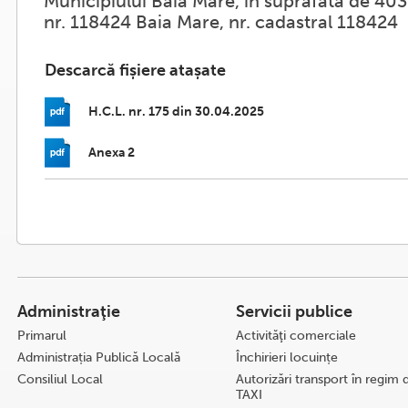
Municipiului Baia Mare, în suprafată de 403m
nr. 118424 Baia Mare, nr. cadastral 118424
Descarcă fișiere atașate
H.C.L. nr. 175 din 30.04.2025
Anexa 2
Administraţie
Servicii publice
Primarul
Activităţi comerciale
Administrația Publică Locală
Închirieri locuințe
Consiliul Local
Autorizări transport în regim 
TAXI