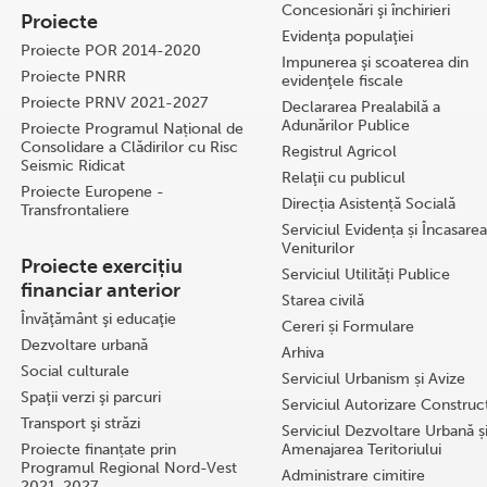
Concesionări şi închirieri
Proiecte
Evidenţa populaţiei
Proiecte POR 2014-2020
Impunerea şi scoaterea din
Proiecte PNRR
evidenţele fiscale
Proiecte PRNV 2021-2027
Declararea Prealabilă a
Adunărilor Publice
Proiecte Programul Național de
Consolidare a Clădirilor cu Risc
Registrul Agricol
Seismic Ridicat
Relaţii cu publicul
Proiecte Europene -
Direcția Asistență Socială
Transfrontaliere
Serviciul Evidența și Încasarea
Veniturilor
Proiecte exercițiu
Serviciul Utilități Publice
financiar anterior
Starea civilă
Învăţământ şi educaţie
Cereri și Formulare
Dezvoltare urbană
Arhiva
Social culturale
Serviciul Urbanism și Avize
Spaţii verzi şi parcuri
Serviciul Autorizare Construcţ
Transport şi străzi
Serviciul Dezvoltare Urbană ș
Proiecte finanțate prin
Amenajarea Teritoriului
Programul Regional Nord-Vest
Administrare cimitire
2021-2027