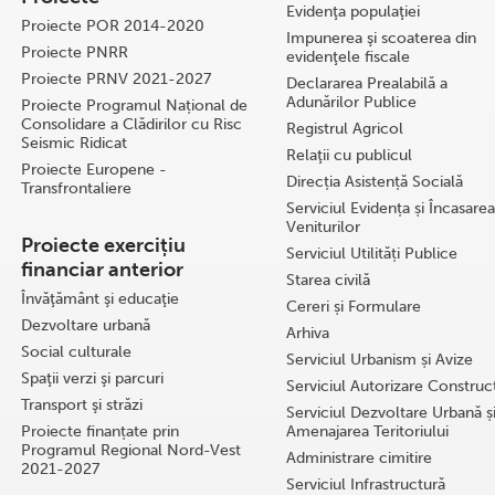
Evidenţa populaţiei
Proiecte POR 2014-2020
Impunerea şi scoaterea din
Proiecte PNRR
evidenţele fiscale
Proiecte PRNV 2021-2027
Declararea Prealabilă a
Adunărilor Publice
Proiecte Programul Național de
Consolidare a Clădirilor cu Risc
Registrul Agricol
Seismic Ridicat
Relaţii cu publicul
Proiecte Europene -
Direcția Asistență Socială
Transfrontaliere
Serviciul Evidența și Încasarea
Veniturilor
Proiecte exercițiu
Serviciul Utilități Publice
financiar anterior
Starea civilă
Învăţământ şi educaţie
Cereri și Formulare
Dezvoltare urbană
Arhiva
Social culturale
Serviciul Urbanism și Avize
Spaţii verzi şi parcuri
Serviciul Autorizare Construcţ
Transport şi străzi
Serviciul Dezvoltare Urbană ș
Proiecte finanțate prin
Amenajarea Teritoriului
Programul Regional Nord-Vest
Administrare cimitire
2021-2027
Serviciul Infrastructură