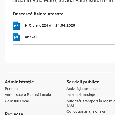
situat în Baia Mare, Strada Păltinişului nr.81
Descarcă fișiere atașate
H.C.L. nr. 224 din 24.04.2026
Anexa 1
Administraţie
Servicii publice
Primarul
Activităţi comerciale
Administrația Publică Locală
Închirieri locuințe
Consiliul Local
Autorizări transport în regim 
TAXI
Concesionări şi închirieri
Proiecte