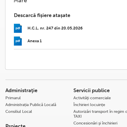
Mare”
Descarcă fișiere atașate
H.C.L. nr. 247 din 20.05.2026
Anexa 1
Administraţie
Servicii publice
Primarul
Activităţi comerciale
Administrația Publică Locală
Închirieri locuințe
Consiliul Local
Autorizări transport în regim 
TAXI
Concesionări şi închirieri
Proiecte