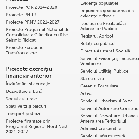
Evidenţa populaţiei
Proiecte POR 2014-2020
Impunerea şi scoaterea din
Proiecte PNRR
evidenţele fiscale
Proiecte PRNV 2021-2027
Declararea Prealabilă a
Adunărilor Publice
Proiecte Programul Național de
Consolidare a Clădirilor cu Risc
Registrul Agricol
Seismic Ridicat
Relaţii cu publicul
Proiecte Europene -
Direcția Asistență Socială
Transfrontaliere
Serviciul Evidența și Încasarea
Veniturilor
Proiecte exercițiu
Serviciul Utilități Publice
financiar anterior
Starea civilă
Învăţământ şi educaţie
Cereri și Formulare
Dezvoltare urbană
Arhiva
Social culturale
Serviciul Urbanism și Avize
Spaţii verzi şi parcuri
Serviciul Autorizare Construcţ
Transport şi străzi
Serviciul Dezvoltare Urbană ș
Proiecte finanțate prin
Amenajarea Teritoriului
Programul Regional Nord-Vest
Administrare cimitire
2021-2027
Serviciul Infrastructură