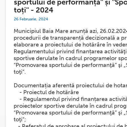
sportului de performanță'' și ''Sp
toți'' - 2024
26 Februarie, 2024
Municipiul Baia Mare anunță azi, 26.02.202
procedurii de transparență decizională a p
elaborare a proiectului de hotărâre în vede
Regulamentului privind finanțarea activităţil
sportive derulate în cadrul programelor spo
“Promovarea sportului de performanţă” şi „
toţi”.
Documentația aferentă proiectului de hotar
- Proiectul de hotărâre
- Regulamentul privind finanțarea activităţ
proiectelor sportive derulate în cadrul pro
“Promovarea sportului de performanţă” şi „
toţi”;
- Referatul de aprobare al proiectului de 