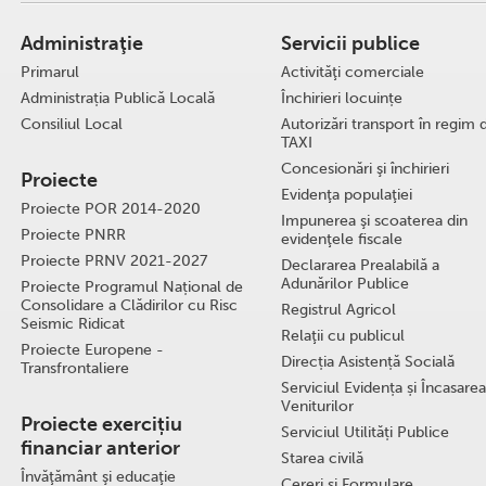
Administraţie
Servicii publice
Primarul
Activităţi comerciale
Administrația Publică Locală
Închirieri locuințe
Consiliul Local
Autorizări transport în regim 
TAXI
Concesionări şi închirieri
Proiecte
Evidenţa populaţiei
Proiecte POR 2014-2020
Impunerea şi scoaterea din
Proiecte PNRR
evidenţele fiscale
Proiecte PRNV 2021-2027
Declararea Prealabilă a
Adunărilor Publice
Proiecte Programul Național de
Consolidare a Clădirilor cu Risc
Registrul Agricol
Seismic Ridicat
Relaţii cu publicul
Proiecte Europene -
Direcția Asistență Socială
Transfrontaliere
Serviciul Evidența și Încasarea
Veniturilor
Proiecte exercițiu
Serviciul Utilități Publice
financiar anterior
Starea civilă
Învăţământ şi educaţie
Cereri și Formulare