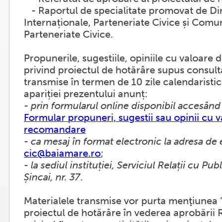
- Raportul de specialitate promovat de Dire
Internaționale, Parteneriate Civice și Comu
Parteneriate Civice.
Propunerile, sugestiile, opiniile cu valoar
privind proiectul de hotărâre supus consultă
transmise în termen de 10 zile calendaristic
apariției prezentului anunț:
-
prin formularul online disponibil accesând
Formular propuneri, sugestii sau opinii cu 
recomandare
-
ca mesaj în format electronic la adresa de 
cic@baiamare.ro
;
-
la sediul instituției, Serviciul Relații cu Publ
Șincai, nr. 37
.
Materialele transmise vor purta menţiunea
proiectul de hotărâre în vederea aprobării