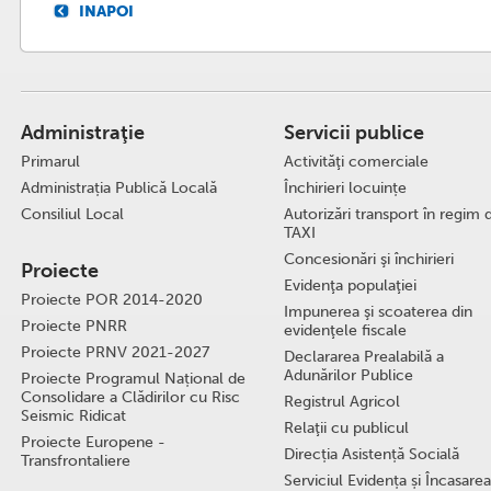
INAPOI
Administraţie
Servicii publice
Primarul
Activităţi comerciale
Administrația Publică Locală
Închirieri locuințe
Consiliul Local
Autorizări transport în regim 
TAXI
Concesionări şi închirieri
Proiecte
Evidenţa populaţiei
Proiecte POR 2014-2020
Impunerea şi scoaterea din
Proiecte PNRR
evidenţele fiscale
Proiecte PRNV 2021-2027
Declararea Prealabilă a
Adunărilor Publice
Proiecte Programul Național de
Consolidare a Clădirilor cu Risc
Registrul Agricol
Seismic Ridicat
Relaţii cu publicul
Proiecte Europene -
Direcția Asistență Socială
Transfrontaliere
Serviciul Evidența și Încasarea