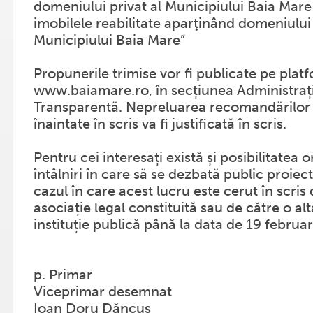
domeniului privat al Municipiului Baia Mare 
imobilele reabilitate aparţinând domeniului 
Municipiului Baia Mare”
Propunerile trimise vor fi publicate pe plat
www.baiamare.ro, în secțiunea Administrați
Transparentă. Nepreluarea recomandărilor 
înaintate în scris va fi justificată în scris.
Pentru cei interesați există și posibilitatea 
întâlniri în care să se dezbată public proiec
cazul în care acest lucru este cerut în scris
asociație legal constituită sau de către o al
instituție publică până la data de 19 februa
p. Primar
Viceprimar desemnat
Ioan Doru Dăncuș