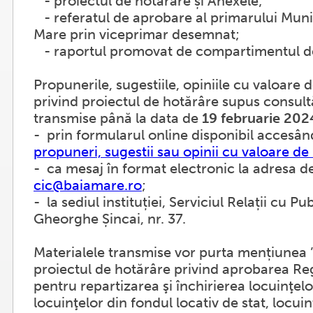
- proiectul de hotărăre și Anexele;
- referatul de aprobare al primarului Muni
Mare prin viceprimar desemnat;
- raportul promovat de compartimentul de 
Propunerile, sugestiile, opiniile cu valoar
privind proiectul de hotărâre supus consultă
transmise până la data de
19 februarie 202
- prin formularul online disponibil accesâ
propuneri, sugestii sau opinii cu valoare 
- ca mesaj în format electronic la adresa d
cic@baiamare.ro
;
- la sediul instituției, Serviciul Relații cu Publ
Gheorghe Șincai, nr. 37.
Materialele transmise vor purta mențiunea
proiectul de hotărâre privind aprobarea R
pentru repartizarea şi închirierea locuinţelo
locuinţelor din fondul locativ de stat, locui