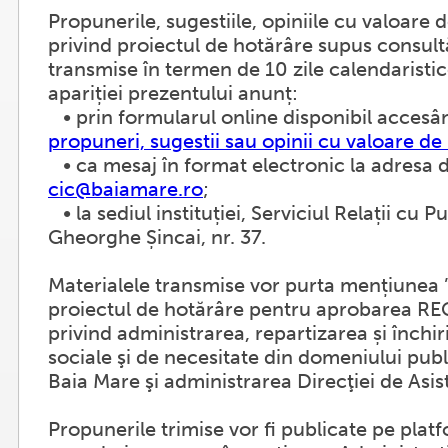
Propunerile, sugestiile, opiniile cu valoar
privind proiectul de hotărâre supus consultă
transmise în termen de 10 zile calendaristic
apariției prezentului anunț:
• prin formularul online disponibil acces
propuneri, sugestii sau opinii cu valoare 
• ca mesaj în format electronic la adresa 
cic@baiamare.ro
;
• la sediul instituției, Serviciul Relații cu Pub
Gheorghe Șincai, nr. 37.
Materialele transmise vor purta mențiunea
proiectul de hotărâre pentru aprobarea
privind administrarea, repartizarea și închir
sociale şi de necesitate din domeniului publ
Baia Mare şi administrarea Direcţiei de Asis
Propunerile trimise vor fi publicate pe plat