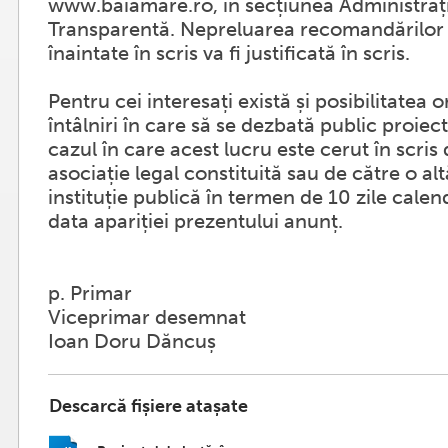
www.baiamare.ro, în secțiunea Administrați
Transparentă. Nepreluarea recomandărilor 
înaintate în scris va fi justificată în scris.
Pentru cei interesați există și posibilitatea 
întâlniri în care să se dezbată public proiec
cazul în care acest lucru este cerut în scris
asociație legal constituită sau de către o al
instituție publică în termen de 10 zile calen
data apariției prezentului anunț.
p. Primar
Viceprimar desemnat
Ioan Doru Dăncuș
Descarcă fișiere atașate