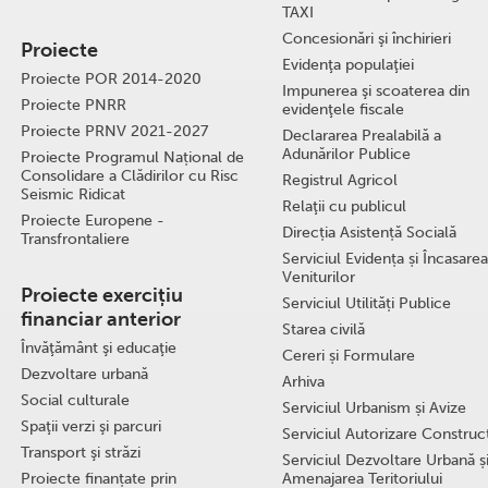
TAXI
Concesionări şi închirieri
Proiecte
Evidenţa populaţiei
Proiecte POR 2014-2020
Impunerea şi scoaterea din
Proiecte PNRR
evidenţele fiscale
Proiecte PRNV 2021-2027
Declararea Prealabilă a
Adunărilor Publice
Proiecte Programul Național de
Consolidare a Clădirilor cu Risc
Registrul Agricol
Seismic Ridicat
Relaţii cu publicul
Proiecte Europene -
Direcția Asistență Socială
Transfrontaliere
Serviciul Evidența și Încasarea
Veniturilor
Proiecte exercițiu
Serviciul Utilități Publice
financiar anterior
Starea civilă
Învăţământ şi educaţie
Cereri și Formulare
Dezvoltare urbană
Arhiva
Social culturale
Serviciul Urbanism și Avize
Spaţii verzi şi parcuri
Serviciul Autorizare Construcţ
Transport şi străzi
Serviciul Dezvoltare Urbană ș
Proiecte finanțate prin
Amenajarea Teritoriului