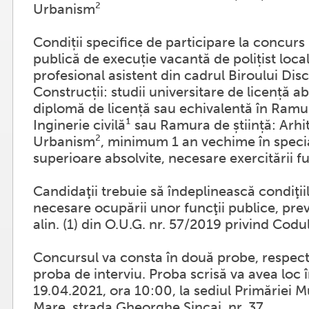
Urbanism²
Condiții specifice de participare la concurs
publică de execuție vacantă de polițist local
profesional asistent din cadrul Biroului Disc
Construcții: studii universitare de licență a
diplomă de licență sau echivalentă în Ramur
Inginerie civilă¹ sau Ramura de știință: Arhi
Urbanism², minimum 1 an vechime în special
superioare absolvite, necesare exercitării fu
Candidaţii trebuie să îndeplinească condiţii
necesare ocupării unor funcţii publice, prev
alin. (1) din O.U.G. nr. 57/2019 privind Codu
Concursul va consta în două probe, respecti
proba de interviu. Proba scrisă va avea loc 
19.04.2021, ora 10:00, la sediul Primăriei M
Mare, strada Gheorghe Şincai, nr. 37.