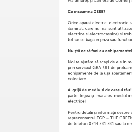
Maramureș și Camera de Comerț ș
Ce înseamnă DEEE?
Orice aparat electric, electronic s
iluminat, care nu mai sunt utiliza
electrice și electrocasnice) și tr
tot ce se bagă în priză sau funcțio
Nu știi ce să faci cu echipamente
Noi te ajutăm să scapi de ele în m
prin serviciul GRATUIT de preluare
echipamente de la ușa apartamentul
colectare.
Ai grijă de mediu și de orașul tău!
parte, legea și, mai ales, mediul 
electrice!
Pentru detalii și informații despre
reprezentantul TGP – THE GREEN
de telefon 0744 781 781 sau la em