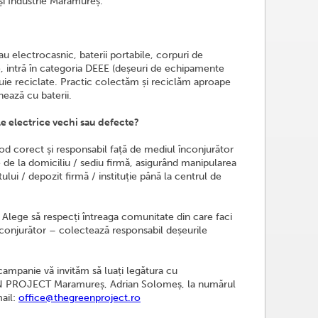
i Industrie Maramureș.
au electrocasnic, baterii portabile, corpuri de
te, intră în categoria DEEE (deșeuri de echipamente
ebuie reciclate. Practic colectăm și reciclăm aproape
nează cu baterii.
le electrice vechi sau defecte?
od corect și responsabil față de mediul înconjurător
 de la domiciliu / sediu firmă, asigurând manipularea
ui / depozit firmă / instituție până la centrul de
Alege să respecți întreaga comunitate din care faci
înconjurător – colectează responsabil deșeurile
 campanie vă invităm să luați legătura cu
 PROJECT Maramureș, Adrian Solomeș, la numărul
ail:
office@thegreenproject.ro