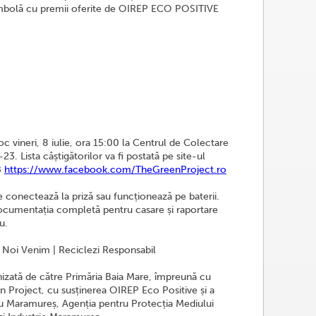
tombolă cu premii oferite de OIREP ECO POSITIVE
oc vineri, 8 iulie, ora 15:00 la Centrul de Colectare
23. Lista câștigătorilor va fi postată pe site-ul
B
https://www.facebook.com/TheGreenProject.ro
conectează la priză sau funcționează pe baterii.
ocumentația completă pentru casare și raportare
u.
 Noi Venim | Reciclezi Responsabil
izată de către Primăria Baia Mare, împreună cu
 Project, cu susținerea OIREP Eco Positive și a
iu Maramureș, Agenția pentru Protecția Mediului