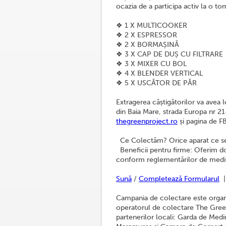
ocazia de a participa activ la o 
❖ 1 X MULTICOOKER
❖ 2 X ESPRESSOR
❖ 2 X BORMAȘINĂ
❖ 3 X CAP DE DUȘ CU FILTRARE
❖ 3 X MIXER CU BOL
❖ 4 X BLENDER VERTICAL
❖ 5 X USCĂTOR DE PĂR
Extragerea câștigătorilor va avea l
din Baia Mare, strada Europa nr 21-
thegreenproject.ro
și pagina de F
Ce Colectăm? Orice aparat ce se 
Beneficii pentru firme: Oferim d
conform reglementărilor de medi
Sună
/
Completează Formularul
|
Campania de colectare este organ
operatorul de colectare The Green
partenerilor locali: Garda de Med