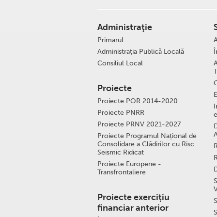
Administraţie
Primarul
A
Administrația Publică Locală
Î
Consiliul Local
A
C
Proiecte
E
Proiecte POR 2014-2020
I
Proiecte PNRR
e
Proiecte PRNV 2021-2027
D
A
Proiecte Programul Național de
Consolidare a Clădirilor cu Risc
R
Seismic Ridicat
R
Proiecte Europene -
D
Transfrontaliere
S
V
Proiecte exercițiu
S
financiar anterior
S