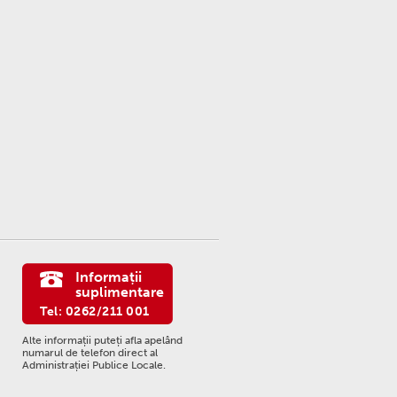
Informații
suplimentare
Tel: 0262/211 001
Alte informații puteți afla apelând
numarul de telefon direct al
Administrației Publice Locale.