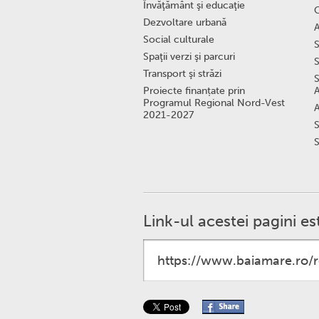
Învăţământ şi educaţie
C
Dezvoltare urbană
A
Social culturale
S
Spaţii verzi şi parcuri
S
Transport şi străzi
S
Proiecte finanțate prin
A
Programul Regional Nord-Vest
A
2021-2027
S
S
Link-ul acestei pagini es