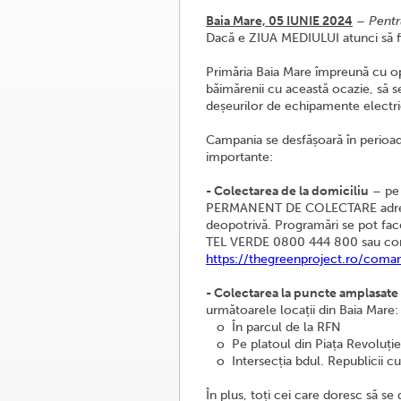
Baia Mare, 05 IUNIE 2024
–
Pentr
Dacă e ZIUA MEDIULUI atunci să fie
Primăria Baia Mare împreună cu op
băimărenii cu această ocazie, să s
deșeurilor de echipamente electri
Campania se desfășoară în perioa
importante:
- Colectarea de la domiciliu
– pe 
PERMANENT DE COLECTARE adresat ce
deopotrivă. Programări se pot fa
TEL VERDE 0800 444 800 sau co
https://thegreenproject.ro/coma
- Colectarea la puncte amplasate
următoarele locații din Baia Mare:
o În parcul de la RFN
o Pe platoul din Piața Revoluție
o Intersecția bdul. Republicii cu 
În plus, toți cei care doresc să se