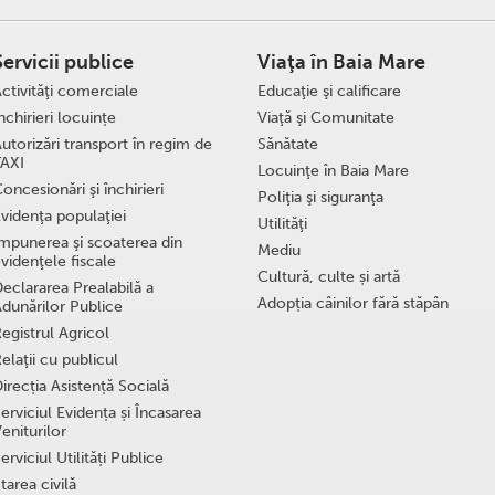
Servicii publice
Viaţa în Baia Mare
ctivităţi comerciale
Educaţie şi calificare
nchirieri locuințe
Viaţă şi Comunitate
utorizări transport în regim de
Sănătate
TAXI
Locuinţe în Baia Mare
oncesionări şi închirieri
Poliţia şi siguranţa
videnţa populaţiei
Utilităţi
mpunerea şi scoaterea din
Mediu
videnţele fiscale
Cultură, culte și artă
eclararea Prealabilă a
Adopția câinilor fără stăpân
dunărilor Publice
egistrul Agricol
elaţii cu publicul
irecția Asistență Socială
erviciul Evidența și Încasarea
eniturilor
erviciul Utilități Publice
tarea civilă