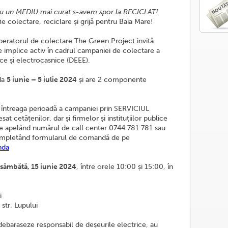
u un MEDIU mai curat s-avem spor la RECICLAT!
 colectare, reciclare și grijă pentru Baia Mare!
eratorul de colectare The Green Project invită
e implice activ în cadrul campaniei de colectare a
ce și electrocasnice (DEEE).
da
5 iunie – 5 iulie 2024
și are 2 componente
întreaga perioadă a campaniei prin SERVICIUL
tățenilor, dar și firmelor și instituțiilor publice
ce apelând numărul de call center 0744 781 781 sau
mpletând formularul de comandă de pe
nda
 sâmbătă, 15 iunie 2024
, între orele 10:00 și 15:00, în
i
str. Lupului
 debaraseze responsabil de deșeurile electrice, au