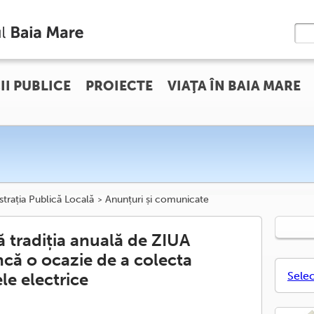
II PUBLICE
PROIECTE
VIAŢA ÎN BAIA MARE
trația Publică Locală
Anunțuri și comunicate
 tradiția anuală de ZIUA
că o ocazie de a colecta
le electrice
Sele