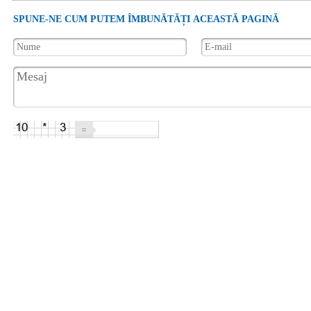
SPUNE-NE CUM PUTEM ÎMBUNĂTĂȚI ACEASTĂ PAGINĂ