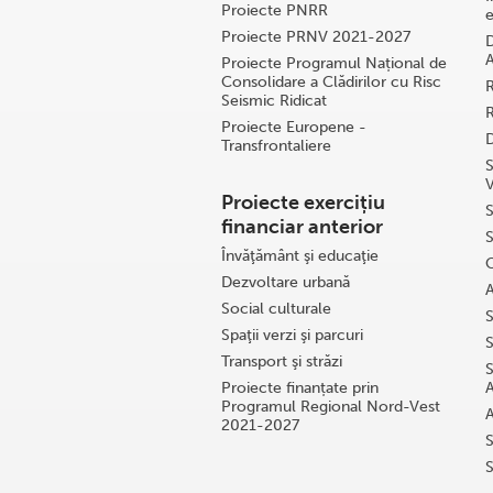
Proiecte PNRR
e
Proiecte PRNV 2021-2027
D
A
Proiecte Programul Național de
Consolidare a Clădirilor cu Risc
R
Seismic Ridicat
R
Proiecte Europene -
D
Transfrontaliere
S
V
Proiecte exercițiu
S
financiar anterior
S
Învăţământ şi educaţie
C
Dezvoltare urbană
A
Social culturale
S
Spaţii verzi şi parcuri
S
Transport şi străzi
S
Proiecte finanțate prin
A
Programul Regional Nord-Vest
A
2021-2027
S
S