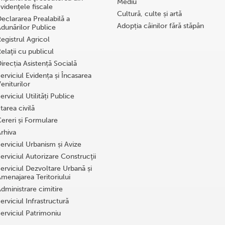
Mediu
videnţele fiscale
Cultură, culte și artă
eclararea Prealabilă a
Adopția câinilor fără stăpân
dunărilor Publice
egistrul Agricol
elaţii cu publicul
irecția Asistență Socială
erviciul Evidența și Încasarea
eniturilor
erviciul Utilități Publice
tarea civilă
ereri și Formulare
rhiva
erviciul Urbanism și Avize
erviciul Autorizare Construcţii
erviciul Dezvoltare Urbană și
menajarea Teritoriului
dministrare cimitire
erviciul Infrastructură
erviciul Patrimoniu