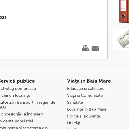
2025
Servicii publice
Viaţa în Baia Mare
ctivităţi comerciale
Educaţie şi calificare
nchirieri locuințe
Viaţă şi Comunitate
utorizări transport în regim de
Sănătate
TAXI
Locuinţe în Baia Mare
oncesionări şi închirieri
Poliţia şi siguranţa
videnţa populaţiei
Utilităţi
mpunerea şi scoaterea din