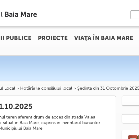
II PUBLICE
PROIECTE
VIAŢA ÎN BAIA MARE
ul Local
Hotărârile consiliului local
Ședința din 31 Octombrie 202
31.10.2025
 unui teren aferent drum de acces din strada Valea
 situat în Baia Mare, cuprins în inventarul bunurilor
Municipiului Baia Mare