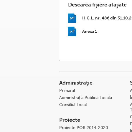
Descarcă fișiere atașate
H.C.L. nr. 486 din 31.10.
Anexa 1
Administraţie
Primarul
A
Administrația Publică Locală
Î
Consiliul Local
A
C
Proiecte
E
Proiecte POR 2014-2020
I