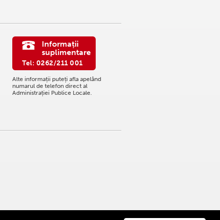
Informații
suplimentare
Tel: 0262/211 001
Alte informații puteți afla apelând
numarul de telefon direct al
Administrației Publice Locale.