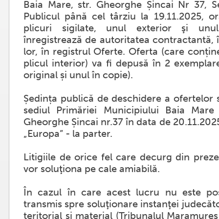
Baia Mare, str. Gheorghe Șincai Nr 37, Se
Publicul până cel târziu la 19.11.2025, o
plicuri sigilate, unul exterior şi unu
înregistrează de autoritatea contractantă, î
lor, în registrul Oferte. Oferta (care conține
plicul interior) va fi depusă în 2 exempla
original și unul în copie).
Ședința publică de deschidere a ofertelor 
sediul Primăriei Municipiului Baia Mare
Gheorghe Șincai nr.37 în data de 20.11.2025
„Europa” - la parter.
Litigiile de orice fel care decurg din pre
vor soluţiona pe cale amiabilă.
În cazul în care acest lucru nu este posib
transmis spre soluţionare instanţei judecă
teritorial şi material (Tribunalul Maramureș