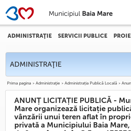
ADMINISTRAŢIE
SERVICII PUBLICE
PROIE
ADMINISTRAŢIE
Prima pagina
Administraţie
Administrația Publică Locală
Anun
ANUNȚ LICITAȚIE PUBLICĂ - Muni
Mare organizează licitație public
vânzării unui teren aflat în propr
privată a Municipiului Baia Mare,