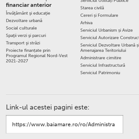
Serviciul Utilități Publice
financiar anterior
Starea civilă
Învăţământ şi educaţie
Cereri și Formulare
Dezvoltare urbană
Arhiva
Social culturale
Serviciul Urbanism și Avize
Spaţii verzi şi parcuri
Serviciul Autorizare Construcţ
Transport şi străzi
Serviciul Dezvoltare Urbană ș
Proiecte finanțate prin
Amenajarea Teritoriului
Programul Regional Nord-Vest
Administrare cimitire
2021-2027
Serviciul Infrastructură
Serviciul Patrimoniu
Link-ul acestei pagini este: