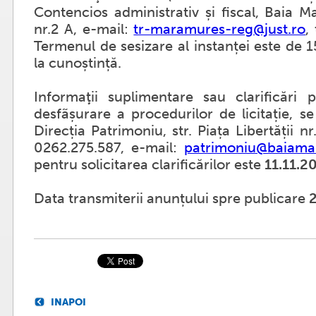
Contencios administrativ și fiscal, Baia M
nr.2 A, e-mail:
tr-maramures-reg@just.ro
,
Termenul de sesizare al instanței este de 15
la cunoștință.
Informaţii suplimentare sau clarificări
desfãșurare a procedurilor de licitație, s
Direcția Patrimoniu, str. Piața Libertății nr.
0262.275.587, e-mail:
patrimoniu@baiama
pentru solicitarea clarificărilor este
11.11.2
Data transmiterii anunțului spre publicare
2
INAPOI