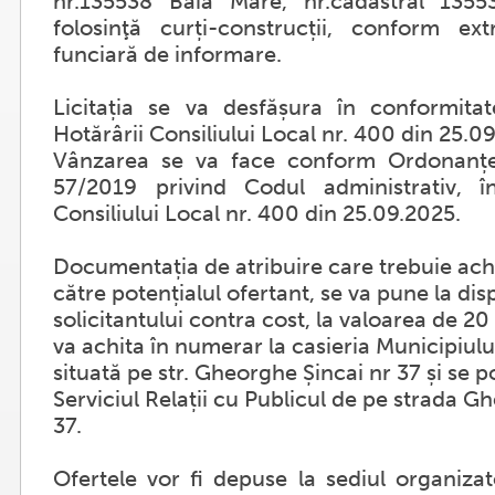
nr.135538 Baia Mare, nr.cadastral 1355
folosinţă curți-construcții, conform ex
funciară de informare.
Licitația se va desfășura în conformita
Hotărârii Consiliului Local nr. 400 din 25.0
Vânzarea se va face conform Ordonanțe
57/2019 privind Codul administrativ, î
Consiliului Local nr. 400 din 25.09.2025.
Documentația de atribuire care trebuie ach
către potențialul ofertant, se va pune la dis
solicitantului contra cost, la valoarea de 20
va achita în numerar la casieria Municipiulu
situată pe str. Gheorghe Șincai nr 37 și se p
Serviciul Relații cu Publicul de pe strada G
37.
Ofertele vor fi depuse la sediul organizat