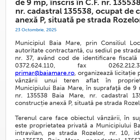
de 9 mp, înscris în C.F. nr. 13553
nr. cadastral 135538, ocupat de 
anexă P, situată pe strada Rozelor
23 Octombrie, 2025
Municipiul Baia Mare, prin Consiliul Loc
autoritate contractantă, cu sediul pe stra
nr. 37, având cod de identificare fiscală
0372.624.110, fax 0262.212.
primar@baiamare.ro
, organizează licitație
vânzării unui teren aflat în proprie
Municipiului Baia Mare, în suprafaţă de 9 m
nr. 135538 Baia Mare, nr. cadastral 1
construcție anexă P, situată pe strada Rozel
Terenul care face obiectul vânzării, în s
este proprietatea privată a Municipiului Ba
intravilan, pe strada Rozelor, nr. 10, id