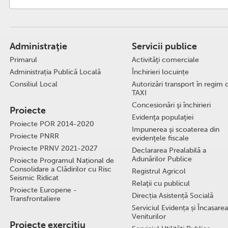
Administraţie
Servicii publice
Primarul
Activităţi comerciale
Administrația Publică Locală
Închirieri locuințe
Consiliul Local
Autorizări transport în regim 
TAXI
Concesionări şi închirieri
Proiecte
Evidenţa populaţiei
Proiecte POR 2014-2020
Impunerea şi scoaterea din
Proiecte PNRR
evidenţele fiscale
Proiecte PRNV 2021-2027
Declararea Prealabilă a
Adunărilor Publice
Proiecte Programul Național de
Consolidare a Clădirilor cu Risc
Registrul Agricol
Seismic Ridicat
Relaţii cu publicul
Proiecte Europene -
Direcția Asistență Socială
Transfrontaliere
Serviciul Evidența și Încasarea
Veniturilor
Proiecte exercițiu